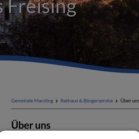
 Freising
Gemeinde Marzling
Rathaus & Bürgerservice
Über un
Über uns