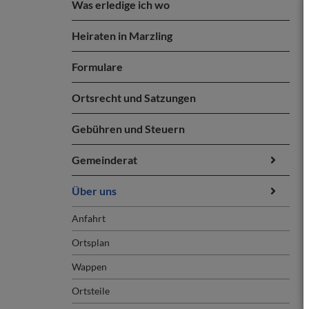
Was erledige ich wo
Heiraten in Marzling
Formulare
Ortsrecht und Satzungen
Gebühren und Steuern
Gemeinderat
Über uns
Anfahrt
Ortsplan
Wappen
Ortsteile