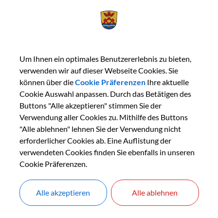
Unterkunft und Übernachtung
Unterkunftsverzeichnis im Internet unter www.kreis-freisin
Um Ihnen ein optimales Benutzererlebnis zu bieten,
Weiterlesen
verwenden wir auf dieser Webseite Cookies. Sie
können über die
Cookie Präferenzen
Ihre aktuelle
Cookie Auswahl anpassen. Durch das Betätigen des
Buttons "Alle akzeptieren" stimmen Sie der
Ortsplan
Verwendung aller Cookies zu. Mithilfe des Buttons
über Google Maps
"Alle ablehnen" lehnen Sie der Verwendung nicht
erforderlicher Cookies ab. Eine Auflistung der
Weiterlesen
verwendeten Cookies finden Sie ebenfalls in unseren
Cookie Präferenzen.
Alle akzeptieren
Alle ablehnen