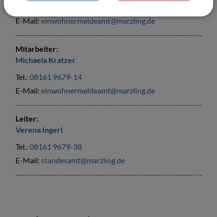
Tel.:
08161 9679-14
E-Mail:
einwohnermeldeamt@marzling.de
Mitarbeiter:
Michaela
Kratzer
Tel.:
08161 9679-14
E-Mail:
einwohnermeldeamt@marzling.de
Leiter:
Verena
Ingerl
Tel.:
08161 9679-38
E-Mail:
standesamt@marzling.de