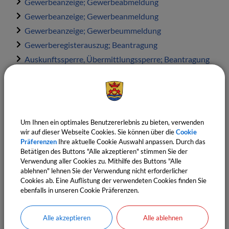
Gewerbeanzeige; Gewerbeabmeldung
Gewerbeanzeige; Gewerbeanmeldung
Gewerbeanzeige; Gewerbeummeldung
Gewerberegisterauszug; Beantragung
Auskunftssperre, Übermittlungssperre; Beantragung
der Eintragung
Gewerbezentralregisterauszug; Beantragung
Um Ihnen ein optimales Benutzererlebnis zu bieten, verwenden
wir auf dieser Webseite Cookies. Sie können über die
Cookie
Mitarbeiter:
Präferenzen
Ihre aktuelle Cookie Auswahl anpassen. Durch das
Antonia
Amesdörfer
Betätigen des Buttons "Alle akzeptieren" stimmen Sie der
Verwendung aller Cookies zu. Mithilfe des Buttons "Alle
Tel.:
08161 9679-19
ablehnen" lehnen Sie der Verwendung nicht erforderlicher
E-Mail:
einwohnermeldeamt@marzling.de
Cookies ab. Eine Auflistung der verwendeten Cookies finden Sie
ebenfalls in unseren Cookie Präferenzen.
Mitarbeiter:
Sarah
Drinic
Alle akzeptieren
Alle ablehnen