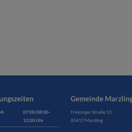
ungszeiten
Gemeinde Marzlin
Mi
07:00/08:00-
Freisinger Straße 11
12:00 Uhr
85417 Marzling