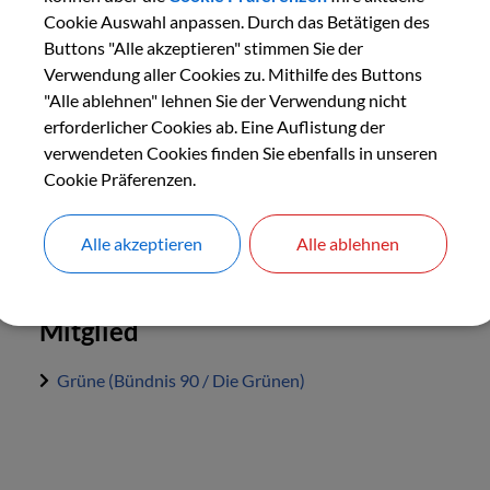
Cookie Auswahl anpassen. Durch das Betätigen des
Buttons "Alle akzeptieren" stimmen Sie der
Verwendung aller Cookies zu. Mithilfe des Buttons
"Alle ablehnen" lehnen Sie der Verwendung nicht
Kontaktdaten:
erforderlicher Cookies ab. Eine Auflistung der
E-Mail:
gemeinderat@marzling.de
verwendeten Cookies finden Sie ebenfalls in unseren
Cookie Präferenzen.
Weitere Informationen:
Funktion:
Referentin für Ortsbild/Ortsgestaltung (Friedho
Alle akzeptieren
Alle ablehnen
Mitglied
Grüne (Bündnis 90 / Die Grünen)