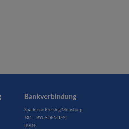
g
Bankverbindung
Sparkasse Freising Moosburg
BIC: BYLADEM1FSI
IBAN: