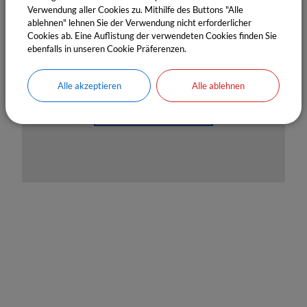
Verwendung aller Cookies zu. Mithilfe des Buttons "Alle
OpenStreetMap wird derzeit
ablehnen" lehnen Sie der Verwendung nicht erforderlicher
Cookies ab. Eine Auflistung der verwendeten Cookies finden Sie
nicht angezeigt
ebenfalls in unseren Cookie Präferenzen.
Bitte aktivieren Sie "OpenStreetMap" in Ihren
Cookie Einstellungen.
Alle akzeptieren
Alle ablehnen
Cookies Anpassen