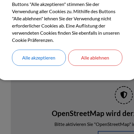
Gemeinderatssitzung 
Buttons "Alle akzeptieren" stimmen Sie der
Verwendung aller Cookies zu. Mithilfe des Buttons
"Alle ablehnen" lehnen Sie der Verwendung nicht
Donnerstag, 20.11.2025, 19:30 Uhr
erforderlicher Cookies ab. Eine Auflistung der
verwendeten Cookies finden Sie ebenfalls in unseren
Cookie Präferenzen.
Alle akzeptieren
Alle ablehnen
OpenStreetMap wird derz
Bitte aktivieren Sie "OpenStreetMap" i