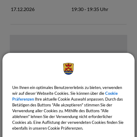
17.12.2026
19:30
‐ 19:35
Uhr
OpenStreetMap wird derzeit
Um Ihnen ein optimales Benutzererlebnis zu bieten, verwenden
wir auf dieser Webseite Cookies. Sie können über die
Cookie
nicht angezeigt
Präferenzen
Ihre aktuelle Cookie Auswahl anpassen. Durch das
Betätigen des Buttons "Alle akzeptieren" stimmen Sie der
Bitte aktivieren Sie "OpenStreetMap" in Ihren
Verwendung aller Cookies zu. Mithilfe des Buttons "Alle
Cookie Einstellungen.
ablehnen" lehnen Sie der Verwendung nicht erforderlicher
Cookies ab. Eine Auflistung der verwendeten Cookies finden Sie
Cookies Anpassen
ebenfalls in unseren Cookie Präferenzen.